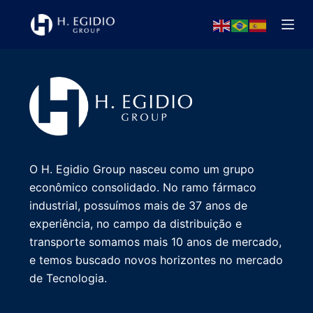
P
u
l
a
r
p
a
r
a
O H. Egidio Group nasceu como um grupo
o
econômico consolidado. No ramo fármaco
c
industrial, possuímos mais de 37 anos de
o
experiência, no campo da distribuição e
n
transporte somamos mais 10 anos de mercado,
t
e temos buscado novos horizontes no mercado
e
de Tecnologia.
ú
d